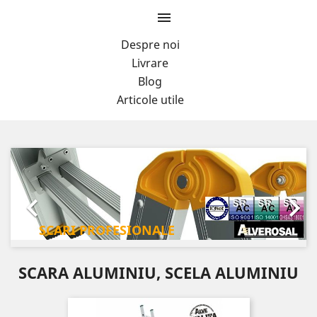

Despre noi
Livrare
Blog
Articole utile
Previous
Next


SCARI PROFESIONALE
SCARA ALUMINIU, SCELA ALUMINIU